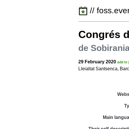
// foss.eve
Congrés d
de Sobirani
29 February 2020
add to 
Lleialtat Santsenca, Bar
Webs
T
Main langu
Their self-descript