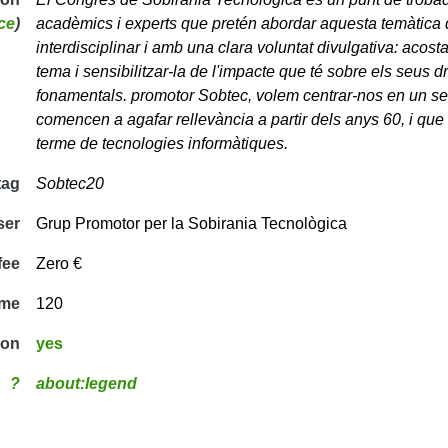
ce
)
acadèmics i experts que pretén abordar aquesta temàtica d
interdisciplinar i amb una clara voluntat divulgativa: acost
tema i sensibilitzar-la de l'impacte que té sobre els seus dre
fonamentals. promotor Sobtec, volem centrar-nos en un se
comencen a agafar rellevància a partir dels anys 60, i q
terme de tecnologies informàtiques.
tag
Sobtec20
ser
Grup Promotor per la Sobirania Tecnològica
fee
Zero €
ime
120
ion
yes
?
about:legend