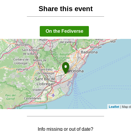
Share this event
On the Fediverse
| Map d
Leaflet
Info missing or out of date?