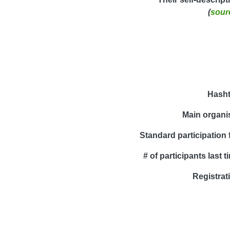
(
sour
Hash
Main organi
Standard participation 
# of participants last t
Registrat