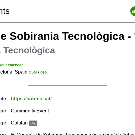
nts
e Sobirania Tecnològica
-
a Tecnològica
your calendar
celona, Spain
/
OSM
geo
ite
https://sobtec.cat/
ype
Community Event
age
Catalan
CA
ion
El Congrés de Sobirania Tecnològica és un punt de trobada