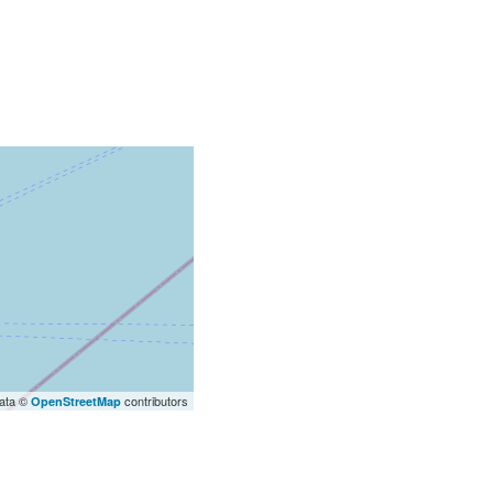
ata ©
contributors
OpenStreetMap