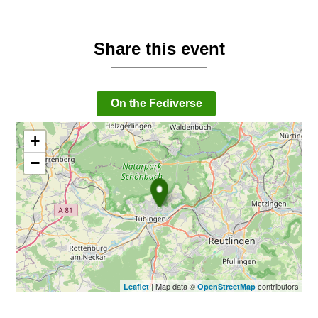
Share this event
On the Fediverse
+
−
| Map data ©
contributors
Leaflet
OpenStreetMap