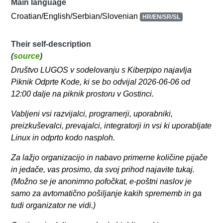
Main language
Croatian/English/Serbian/Slovenian
HR/EN/SR/SL
Their self-description
(
source
)
Društvo LUGOS v sodelovanju s Kiberpipo najavlja
Piknik Odprte Kode, ki se bo odvijal 2026-06-06 od
12:00 dalje na piknik prostoru v Gostinci.
Vabljeni vsi razvijalci, programerji, uporabniki,
preizkuševalci, prevajalci, integratorji in vsi ki uporabljate
Linux in odprto kodo nasploh.
Za lažjo organizacijo in nabavo primerne količine pijače
in jedače, vas prosimo, da svoj prihod najavite tukaj.
(Možno se je anonimno pofočkat, e-poštni naslov je
samo za avtomatično pošiljanje kakih sprememb in ga
tudi organizator ne vidi.)