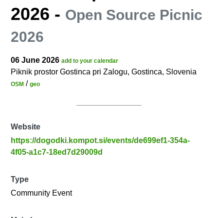
2026
-
Open Source Picnic
2026
06 June 2026
add to your calendar
Piknik prostor Gostinca pri Zalogu, Gostinca, Slovenia
/
OSM
geo
Website
https://dogodki.kompot.si/events/de699ef1-354a-
4f05-a1c7-18ed7d29009d
Type
Community Event