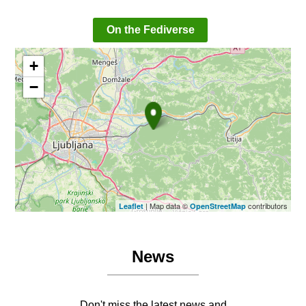
On the Fediverse
+
−
| Map data ©
contributors
Leaflet
OpenStreetMap
News
Don't miss the latest news and