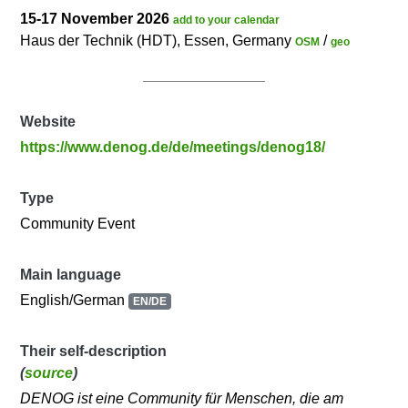
15-17 November 2026
add to your calendar
Haus der Technik (HDT), Essen, Germany
/
OSM
geo
Website
https://www.denog.de/de/meetings/denog18/
Type
Community Event
Main language
English/German
EN/DE
Their self-description
(
source
)
DENOG ist eine Community für Menschen, die am