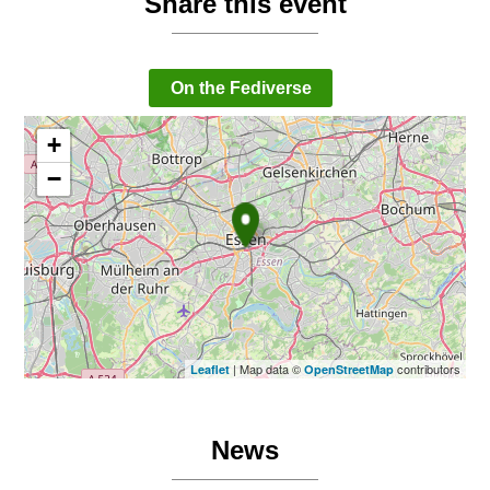
Share this event
On the Fediverse
+
−
| Map data ©
contributors
Leaflet
OpenStreetMap
News